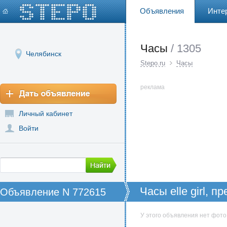
Объявления
Инте
Часы
/ 1305
Челябинск
Stepo.ru
Часы
реклама
Личный кабинет
Войти
Часы elle girl, 
Объявление N 772615
моднице
У этого объявления нет фото