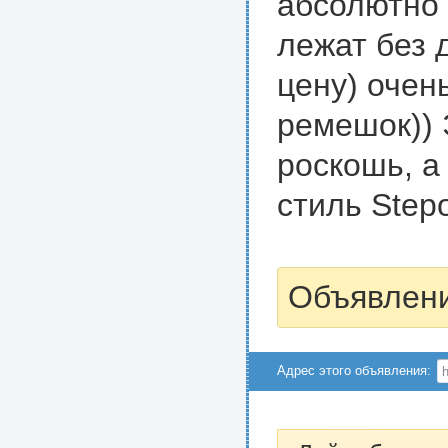
абсолютно 
лежат без 
цену) очен
ремешок)) 
роскошь, а
стиль Stepo
Объявлени
Адрес этого объявления: