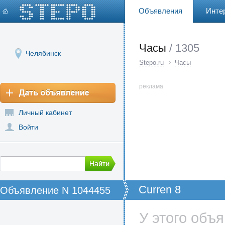
Объявления
Инте
Часы
/ 1305
Челябинск
Stepo.ru
Часы
реклама
Личный кабинет
Войти
Curren 8
Объявление N 1044455
У этого объ