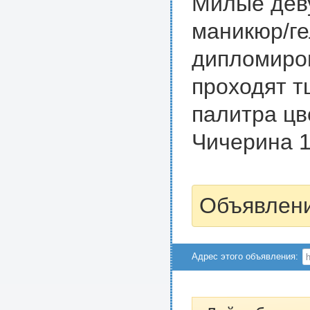
Милые дев
маникюр/ге
дипломиро
проходят т
палитра цв
Чичерина 1
Объявлени
Адрес этого объявления: