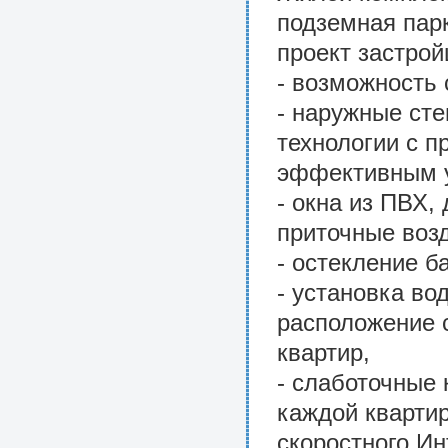
подземная пар
проект застрой
- возможность 
- наружные ст
технологии с п
эффективным у
- окна из ПВХ,
приточные воз
- остекление б
- установка во
расположение 
квартир,
- слаботочные
каждой кварти
скоростного Ин