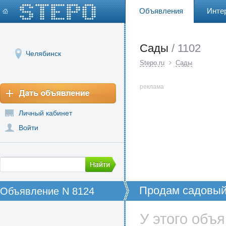
Объявления
Инте
Сады
/ 1102
Челябинск
Stepo.ru
Сады
реклама
Личный кабинет
Войти
Продам садовый
Объявление N 8124
поляна (6км, от 
П,
У этого объ