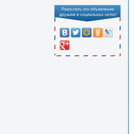
Разослать это объявление
друзьям в социальных сетях!