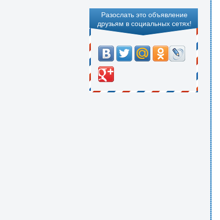
Разослать это объявление
друзьям в социальных сетях!