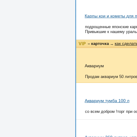
Карпы кои и кометы для 
подрощенные японские карп
Привыкшие к нашему уральс
как сделат
– карточка
→
Аквариум
Продам аквариум 50 литров
Аквариум тумба 100 л
со всем добром !торг при о