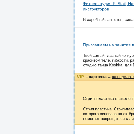
Фитнес студия FitStail,
инструкторов
В аэробный зал: степ, сила,
Приглашаем на занятия в
Твой самый главный конкур
красивом теле, гибкости, р
студию танца Koshka, для В
как сделат
– карточка
→
Стрип-пластика в школе т
Стрип пластика. Стрип-плас
которого основана на актё
помогает попрощаться с ли