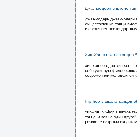
Джаз-модерн в школе тан
джаз-модерн джаз-модерн в
существующие танцы вместе
и соединяет нестандартным
Хип-Хоп в школе танцев S
хип-хоп сегодня хип-хоп –
себя уличную философию аф
современной молодежной ку
Hip-hop в школе танцев S
хип-хоп. hip-hop в школе 
танца, и как не один друго
резкие, с острыми акцентами