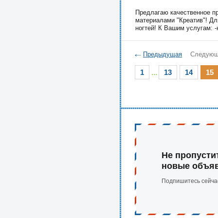
Предлагаю качественное п
материалами "Креатив"! Для
ногтей! К Вашим услугам: -
Предыдущая
Следую
1
...
13
14
15
Не пропусти
новые объя
Подпишитесь сейча