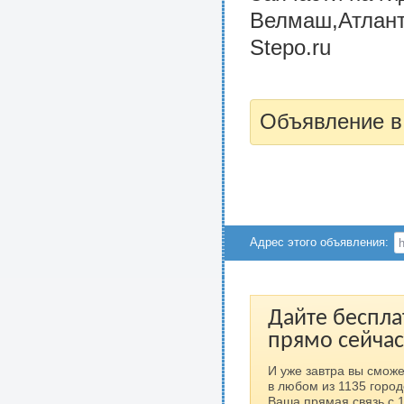
Велмаш,Атлант,
Stepo.ru
Объявление в
Адрес этого объявления:
Дайте беспла
прямо сейчас
И уже завтра вы сможе
в любом из 1135 город
Ваша прямая связь с 