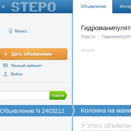
Объявления
Инте
Гидроманипулят
Миасс
Stepo.ru
Гидроманипулят
реклама
Личный кабинет
Войти
Колонна на ман
Объявление N 2403212
У этого объявле