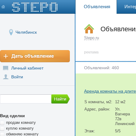
Объявления
Инте
Объявления
Челябинск
Stepo.ru
реклама
Объявлений: 460
Личный кабинет
Войти
Аренда комнаты на длите
S комнаты, м2:
12 м2
Адрес, район:
Ул.
Вагнера
Вид сделки
72в
продам комнату
Ленинский
куплю комнату
Этаж:
5/5
обменяю комнату