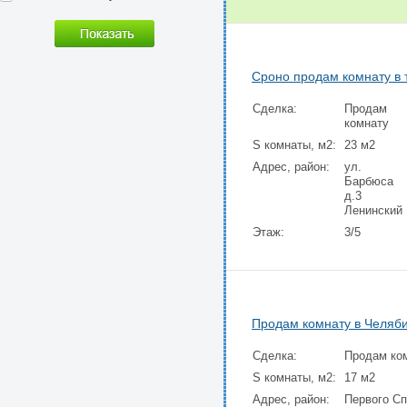
Сроно продам комнату в 
Сделка:
Продам
комнату
S комнаты, м2:
23 м2
Адрес, район:
ул.
Барбюса
д.3
Ленинский
Этаж:
3/5
Продам комнату в Челяб
Сделка:
Продам ко
S комнаты, м2:
17 м2
Адрес, район:
Первого Сп