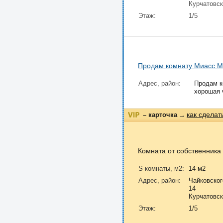
Курчатовс
Этаж:
1/5
Продам комнату Миасс 
Адрес, район:
Продам к
хорошая 
как сделат
– карточка
→
Комната от собственника
S комнаты, м2:
14 м2
Адрес, район:
Чайковског
14
Курчатовс
Этаж:
1/5