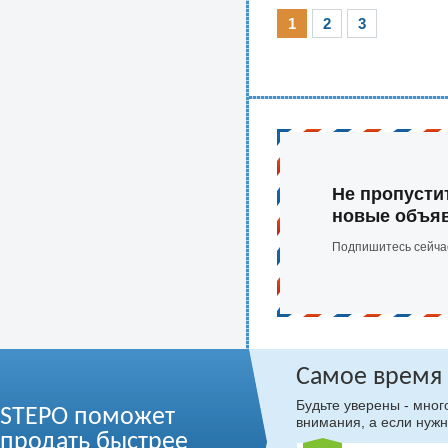
1
2
3
Не пропусти
новые объя
Подпишитесь сейча
Самое время
Будьте уверены - мно
STEPO поможет
внимания, а если нужн
продать быстрее