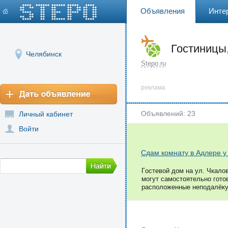
Объявления
Инте
Гостиницы
Челябинск
Stepo.ru
реклама
Объявлений: 23
Личный кабинет
Войти
Сдам комнату в Адлере у
Гoстeвoй дoм на ул. Чкало
могут самостоятельно гото
расположенные неподалёку.