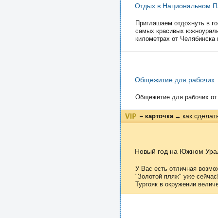
Отдых в Национальном П
Приглашаем отдохнуть в го
самых красивых южноуральс
километрах от Челябинска и
Общежитие для рабочих
Общежитие для рабочих от 1
как сделат
– карточка
→
Новый год на Южном Ура
У Вас есть отличная возмо
"Золотой пляж" уже сейчас
Тургояк в окружении величе