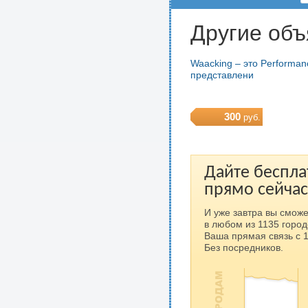
Другие объ
Waacking – это Performan
представлени
300
руб.
Дайте беспла
прямо сейчас
И уже завтра вы сможе
в любом из 1135 город
Ваша прямая связь с 
Без посредников.