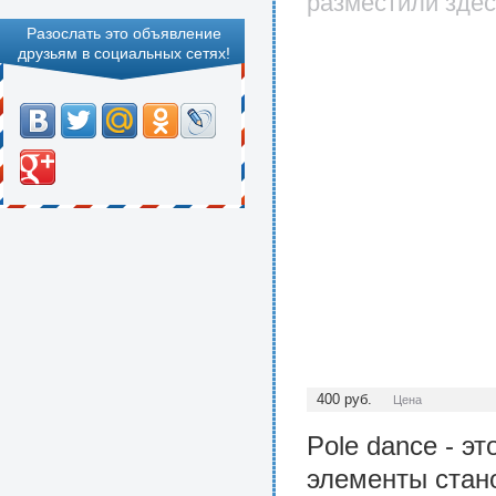
разместили здес
Разослать это объявление
друзьям в социальных сетях!
400
руб.
Цена
Pole dance - э
элементы стано