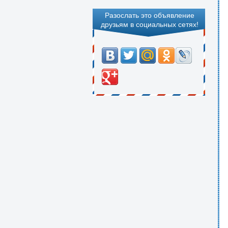
Разослать это объявление
друзьям в социальных сетях!