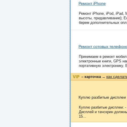
Ремонт iPhone
Ремонт iPhone, iPod, iPаd
высоты, придавливание); Е
берем дополнительных оплат
Ремонт сотовых телефон
Принимаем в ремонт мобиль
электронные книги, GPS на
портативную электронику. 
как сделат
– карточка
→
Куплю разбитые дисплеи
Куплю разбитые дисплеи: - 
Дисплей и тачскрин должны 
15...