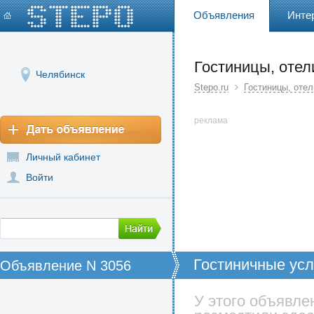
Объявления
Инте
Гостиницы, отел
Челябинск
Stepo.ru
Гостиницы, отел
реклама
Личный кабинет
Войти
Гостиничные усл
Объявление N 3056
Подмосковье, Ту
“ПОЗИТИВ” (г, М
У этого объявле