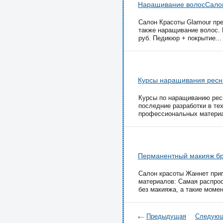
Наращивание волосСалон
Салон Красоты Glamour пре
также наращивание волос. 
руб. Педикюр + покрытие...
Курсы наращивания ресн
Курсы по наращиванию ресн
последние разработки в те
профессиональных материа
Перманентный макияж бр
Caлoн кpacoты Жaннeт пpиг
мaтepиaлoв: Caмaя pacпpocт
бeз мaкияжa, a тaкиe мoмeн
Предыдущая
Следую