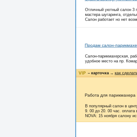
Отличный уютный салон 3 п
мастера шугаринга, отдель
Салон работает но нет возм
Продам салон-парикмах
Салон-парикмахерская, рабо
удобное место на пр. Комар
как сделат
– карточка
→
Работа для парикмахера 
В популярный салон в цент
9. 00 до 20. 00 час. оплат
NOVA: 15 ноября салону ис