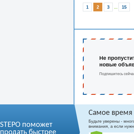
1
2
3
...
15
Не пропусти
новые объя
Подпишитесь сейча
Самое время
Будьте уверены - мно
STEPO поможет
внимания, а если нужн
продать быстрее